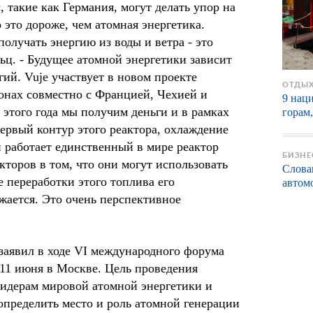
, такие как Германия, могут делать упор на
 это дороже, чем атомная энергетика.
олучать энергию из воды и ветра - это
ьц. - Будущее атомной энергетики зависит
ий. Vuje участвует в новом проекте
ОТДЫХ
онах совместно с Францией, Чехией и
9 нац
 этого года мы получим деньги и в рамках
горам
первый контур этого реактора, охлаждение
ии работает единственный в мире реактор
БИЗНЕ
кторов в том, что они могут использовать
Слова
 переработки этого топлива его
автом
жается. Это очень перспективное
 заявил в ходе VI международного форума
11 июня в Москве. Цель проведения
лидерам мировой атомной энергетики и
пределить место и роль атомной генерации