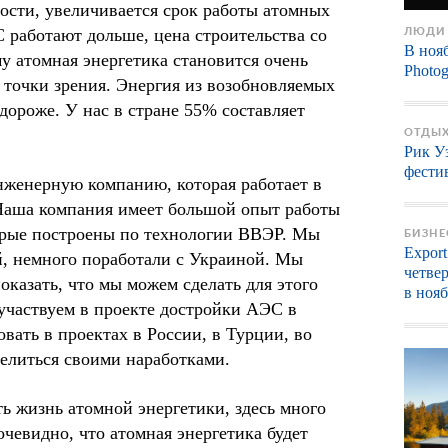
сти, увеличивается срок работы атомных
С работают дольше, цена строительства со
ЛЮДИ
В нояб
у атомная энергетика становится очень
Photo
 точки зрения. Энергия из возобновляемых
дороже. У нас в стране 55% составляет
ОТДЫХ
Рик У
фести
нженерную компанию, которая работает в
 Наша компания имеет большой опыт работы
орые построены по технологии ВВЭР. Мы
БИЗНЕ
Expor
й, немного поработали с Украиной. Мы
четве
показать, что мы можем сделать для этого
в ноя
участвуем в проекте достройки АЭС в
вать в проектах в России, в Турции, во
елиться своими наработками.
ь жизнь атомной энергетики, здесь много
очевидно, что атомная энергетика будет