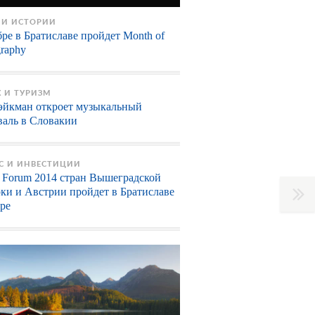
 И ИСТОРИИ
ре в Братиславе пройдет Month of
graphy
 И ТУРИЗМ
эйкман откроет музыкальный
валь в Словакии
С И ИНВЕСТИЦИИ
t Forum 2014 стран Вышеградской
рки и Австрии пройдет в Братиславе
бре