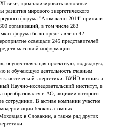
XXI веке, проанализировать основные
ы развития мирового энергетического
ародного форума "Атомэкспо-2014" приняли
600 организаций, в том числе 283
амках форума было представлено 42
ероприятие освещали 245 представителей
средств массовой информации.
я, осуществляющая проектную, подрядную,
кую и обучающую деятельность главным
 и классической энергетики. ВУЙЭ возникла
нный Научно-исследовательский институт, в
на преобразовался в АО, акциями которого
е сотрудники. В активе компании участие
 модернизации блoкoв атомных
Моховцах в Словакии, а также ряд других
нергетики.