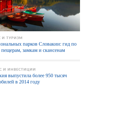
 И ТУРИЗМ
иональных парков Словакии: гид по
, пещерам, замкам и скансенам
С И ИНВЕСТИЦИИ
кия выпустила более 950 тысяч
обилей в 2014 году