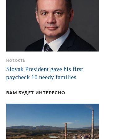
НОВОСТЬ
Slovak President gave his first
paycheck 10 needy families
ВАМ БУДЕТ ИНТЕРЕСНО