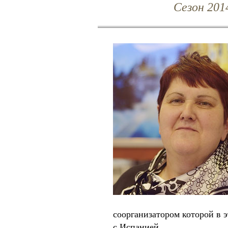
Cезон 201
соорганизатором которой в э
с Испанией.