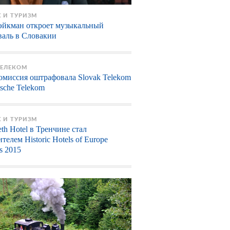
 И ТУРИЗМ
эйкман откроет музыкальный
валь в Словакии
ТЕЛЕКОМ
омиссия оштрафовала Slovak Telekom
sche Telekom
 И ТУРИЗМ
eth Hotel в Тренчине стал
телем Historic Hotels of Europe
s 2015