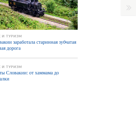
 И ТУРИЗМ
вакии заработала старинная зубчатая
ная дорога
 И ТУРИЗМ
ты Словакии: от хаммама до
алки