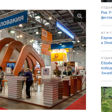
ОТДЫХ
Рик У
фести
ИТ И 
Еврок
и Deut
ОТДЫХ
Elizab
победи
Award