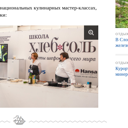
в национальных кулинарных мастер-классах,
вки:
ОТДЫХ
В Сло
желез
ОТДЫХ
Курор
минер